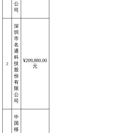
公
司
深
圳
市
名
通
科
¥
209,880.00
技
2
元
股
份
有
限
公
司
中
国
移