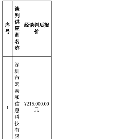
谈
判
供
序
经谈判后报
应
号
价
商
名
称
深
圳
市
宏
泰
和
信
¥
215,000.00
1
元
息
科
技
有
限