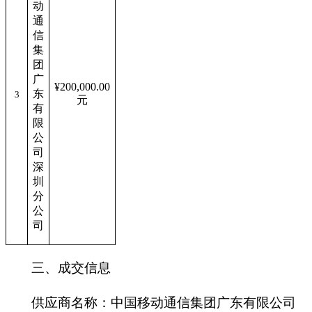
动
通
信
集
团
广
¥
200,000.00
东
3
元
有
限
公
司
深
圳
分
公
司
三、成交信息
供应商名称：中国移动通信集团广东有限公司