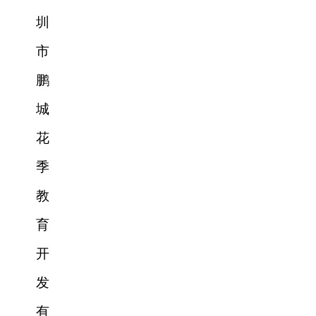
圳
市
鹏
城
花
季
教
育
开
发
有