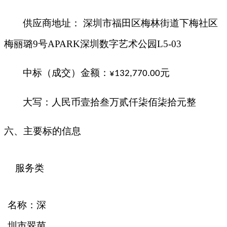
供应商地址：
深圳市福田区梅林街道下梅社区
梅丽璐
9号APARK深圳数字艺术公园L5-03
中标（成交）金额：
元
¥
132,770.00
大写：人民币
壹拾叁万贰仟柒佰柒拾元整
六、主要标的信息
服务类
名称：深
圳市翠茵