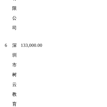
限
公
司
6
深
133,000.00
圳
市
树
云
教
育