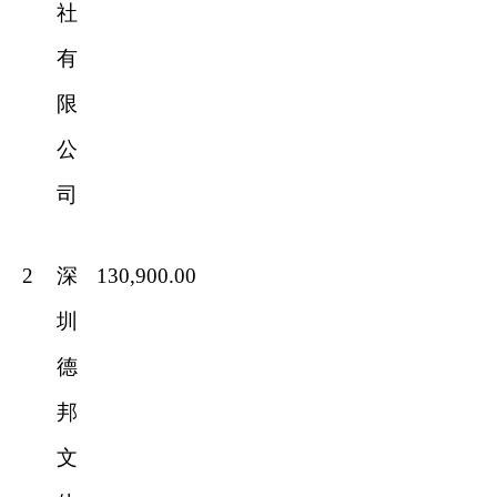
社
有
限
公
司
2
深
130,900.00
圳
德
邦
文