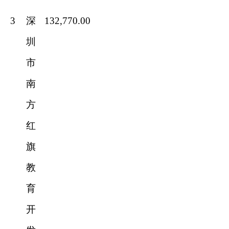
3
深
132,770.00
圳
市
南
方
红
旗
教
育
开