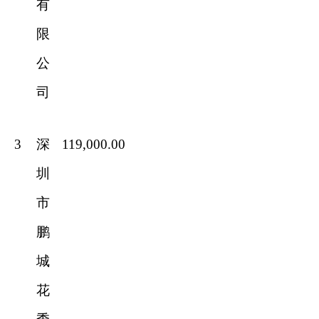
有
限
公
司
3
深
119,000.00
圳
市
鹏
城
花