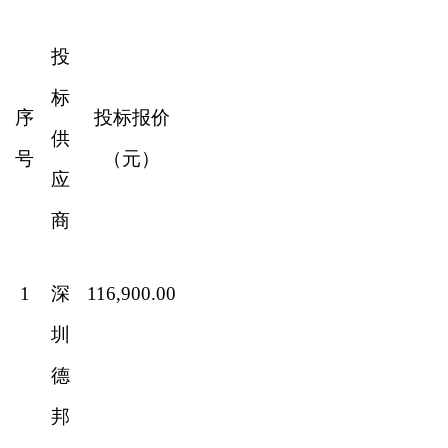
投
标
序
投标报价
供
号
（元）
应
商
1
深
116,900.00
圳
德
邦