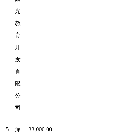
光
教
育
开
发
有
限
公
司
5
深
133,000.00