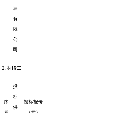
展
有
限
公
司
2.
标段二
投
标
序
投标报价
供
号
（元）