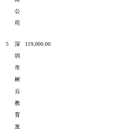
公
司
5
深
119,000.00
圳
市
树
云
教
育
发