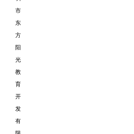
市
东
方
阳
光
教
育
开
发
有
限