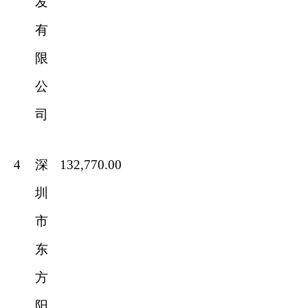
发
有
限
公
司
4
深
132,770.00
圳
市
东
方
阳