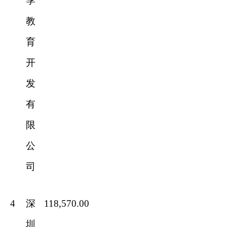
季
教
育
开
发
有
限
公
司
4
深
118,570.00
圳