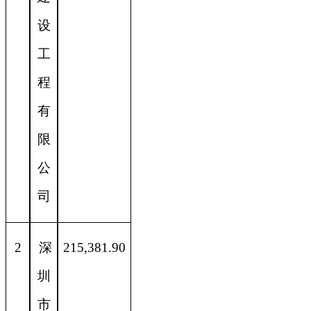
设
工
程
有
限
公
司
2
深
215,381.90
圳
市