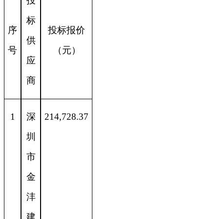
投
标
序
投标报价
供
号
（元）
应
商
1
深
214,728.37
圳
市
金
沣
建