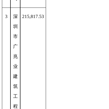
3
深
215,817.53
圳
市
广
兆
业
建
筑
工
程