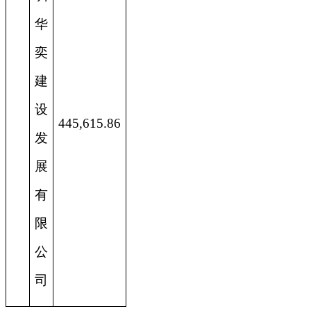
华
奕
建
设
445,615.86
发
展
有
限
公
司