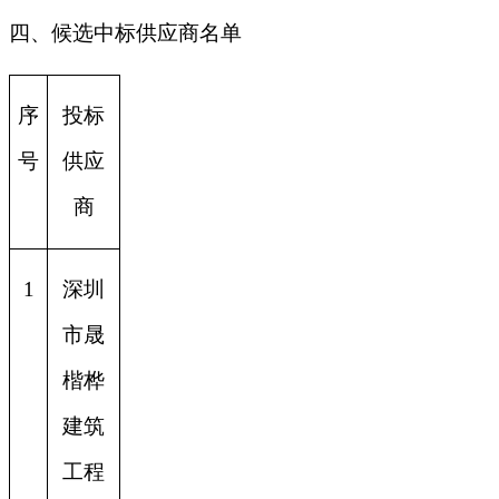
四、候选中标供应商名单
序
投标
号
供应
商
1
深圳
市晟
楷桦
建筑
工程