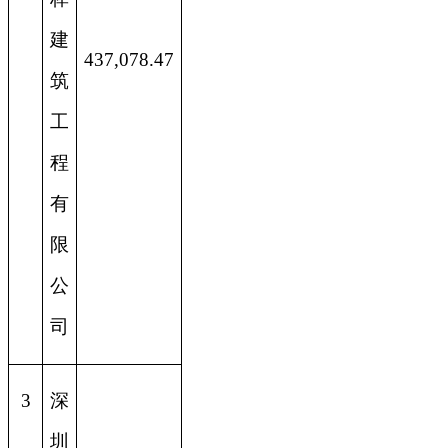
建
437,078.47
筑
工
程
有
限
公
司
3
深
圳