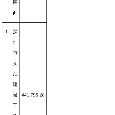
应
商
1
深
圳
市
文
灿
建
设
441,795.28
工