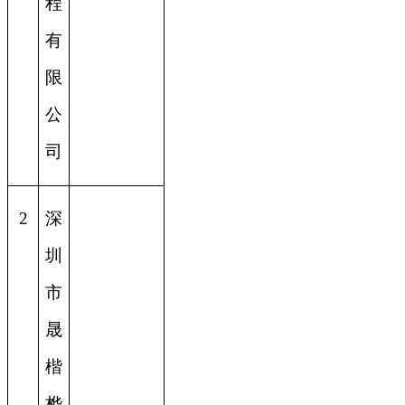
程
有
限
公
司
2
深
圳
市
晟
楷
桦