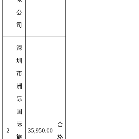
公
司
深
圳
市
洲
际
国
际
合
2
35,950.00
旅
格