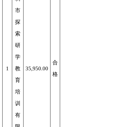
市
探
索
研
学
合
1
教
35,950.00
格
育
培
训
有
限