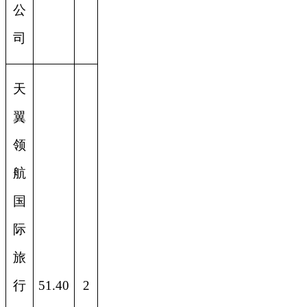
公
司
天
翼
领
航
国
际
旅
行
51.40
2