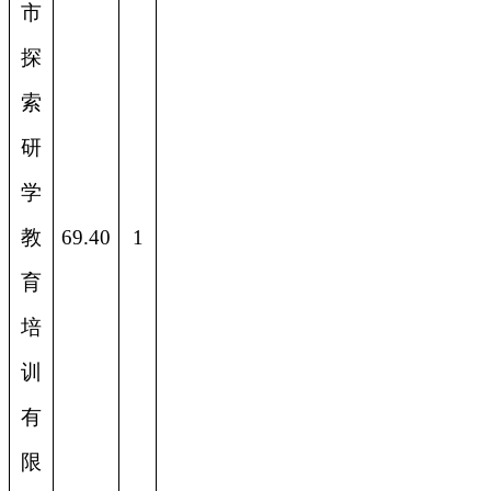
市
探
索
研
学
教
69.40
1
育
培
训
有
限