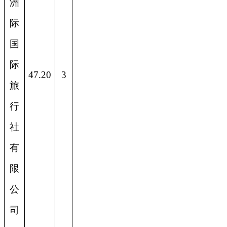
洲
际
国
际
47.20
3
旅
行
社
有
限
公
司