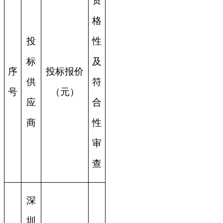
资
格
投
性
标
及
序
投标报价
供
符
号
（元）
应
合
商
性
审
查
深
圳