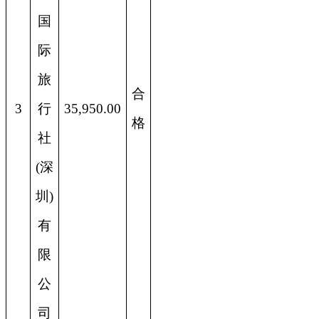
国
际
旅
合
3
行
35,950.00
格
社
(深
圳)
有
限
公
司