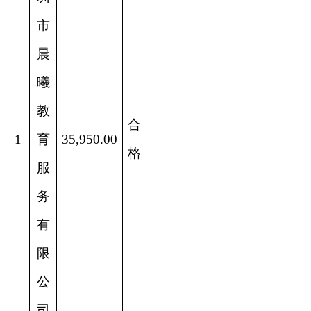
市
晨
曦
教
合
1
育
35,950.00
格
服
务
有
限
公
司