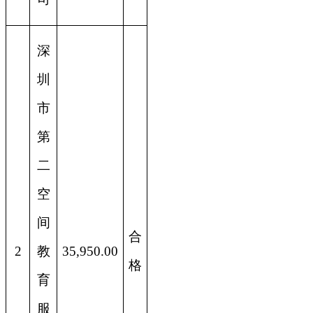
深
圳
市
第
二
空
间
合
2
教
35,950.00
格
育
服