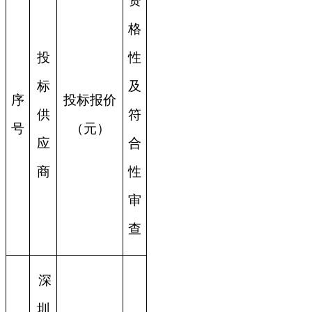
资
格
投
性
标
及
序
投标报价
供
符
号
（元）
应
合
商
性
审
查
深
圳