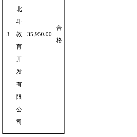
北
斗
合
3
教
35,950.00
格
育
开
发
有
限
公
司