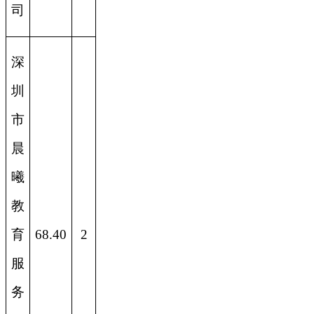
司
深
圳
市
晨
曦
教
育
68.40
2
服
务