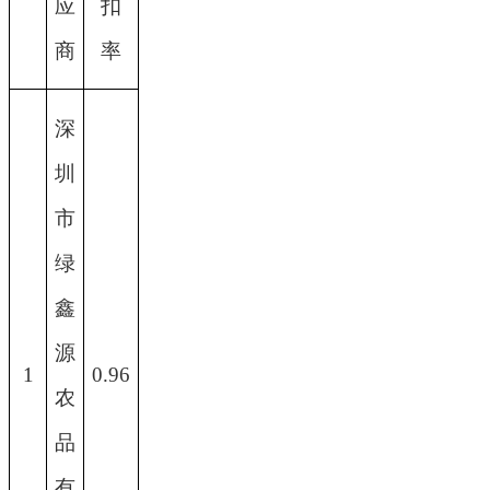
应
扣
商
率
深
圳
市
绿
鑫
源
1
0.96
农
品
有