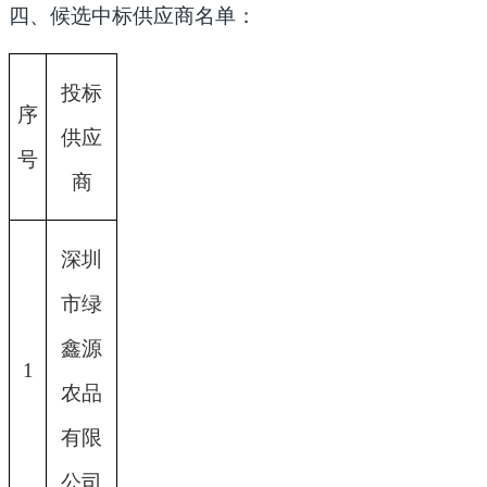
四、候选中标供应商名单：
投标
序
供应
号
商
深圳
市绿
鑫源
1
农品
有限
公司