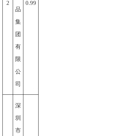
2
0.99
品
集
团
有
限
公
司
深
圳
市