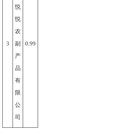
悦
悦
农
3
副
0.99
产
品
有
限
公
司