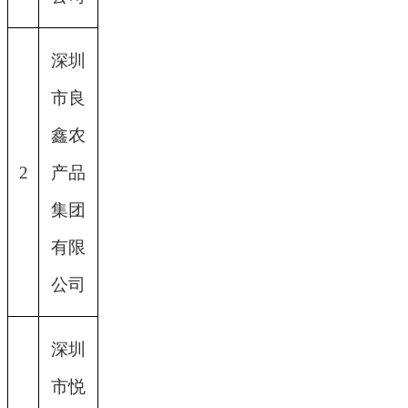
深圳
市良
鑫农
2
产品
集团
有限
公司
深圳
市悦