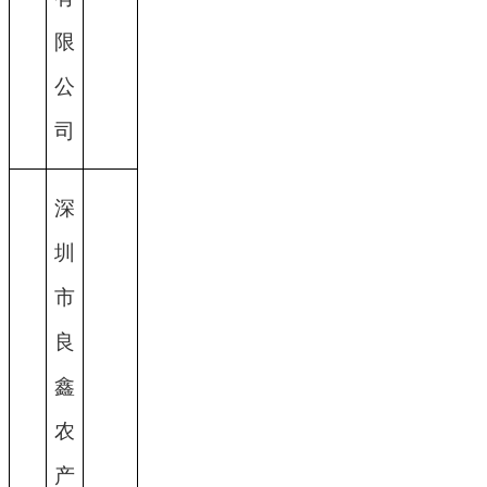
限
公
司
深
圳
市
良
鑫
农
产